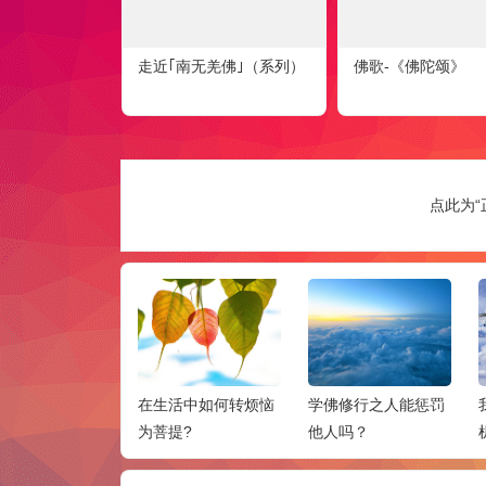
走近｢南无羌佛｣（系列）
佛歌-《佛陀颂》
点此为“
念佛不能解脱，
在生活中如何转烦恼
学佛修行之人能惩罚
才能成就
为菩提?
他人吗？