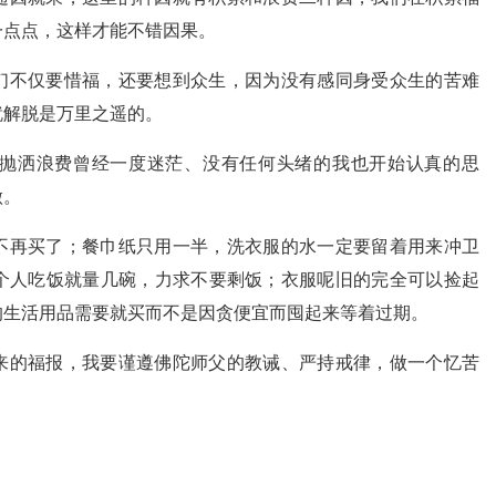
一点点，这样才能不错因果。
们不仅要惜福，还要想到众生，因为没有感同身受众生的苦难
就解脱是万里之遥的。
抛洒浪费曾经一度迷茫、没有任何头绪的我也开始认真的思
做。
不再买了；餐巾纸只用一半，洗衣服的水一定要留着用来冲卫
个人吃饭就量几碗，力求不要剩饭；衣服呢旧的完全可以捡起
的生活用品需要就买而不是因贪便宜而囤起来等着过期。
来的福报，我要谨遵佛陀师父的教诫、严持戒律，做一个忆苦