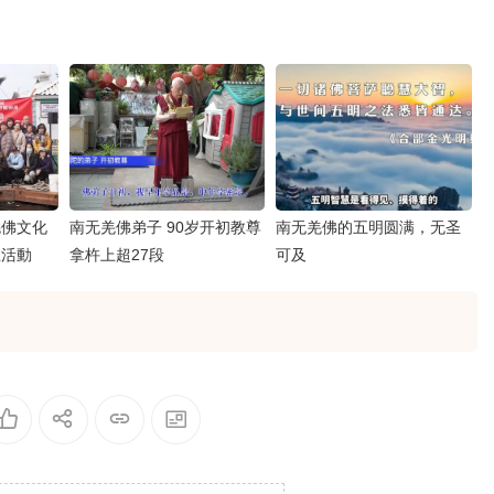
羌佛文化
南无羌佛弟子 90岁开初教尊
南无羌佛的五明圆满，无圣
生活動
拿杵上超27段
可及