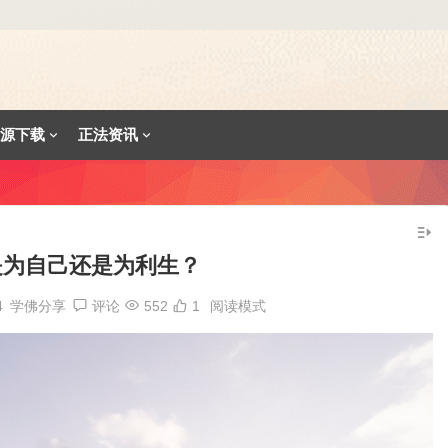
源下载
正法资讯
是为自己还是为利生？
4
学佛分享
评论
552
1
阅读模式