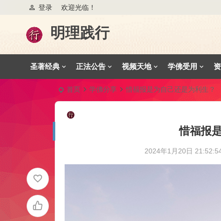
登录
欢迎光临！
明理践行
圣著经典
正法公告
视频天地
学佛受用
资
首页
学佛分享
惜福报是为自己还是为利生？
惜福报
2024年1月20日 21:52:5