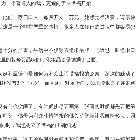
作为一个普通人的我，更倾向于从惜福开始。
，他们一家四口人，每月开支一万元，她感觉很浪费，请示佛
，这是一个非常严重的事情，很多人在修行的过程中都容易犯
是十分的严重，生活中不仅穿衣追求品牌，吃饭也一味追求口
家里的装修要品味的，化妆品更是摆满了台面。
实例和圣德们是如何为利众生而惜福报的公案，深深的触动了
概还没有3个平方米，而且还正对厕所门，如果摆张桌子连走路
没有什么空间了。有时候佛母要画第二张画的时侯都先要把第
陀师父、佛母为利众生惜福报的佛菩萨觉境让我自惭形愧，照
的同时，我也树立了惜福的正确知见。
随因就果，这里的种因就有积累和浪费二种因，我们在积累福