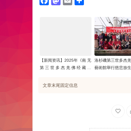
Facebook
Mastodon
Email
分
享
【新闻资讯】2025年《南 无
洛杉磯第三世多杰
第 三 世 多 杰 羌 佛 经 藏 总
藝術館舉行慈悲放
集》新卷隆重发行 全球佛教
徒蒞美，共沐佛恩迎经藏
文章末尾固定信息