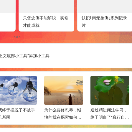
只凭念佛不能解脱，实修
认识｢南无羌佛｣系列记录
才能成就
片
正文底部小工具”添加小工具
我终于摆脱了不被手
为什么要修忍辱，惭
通过精进闻法学习，
机所困
愧的我在探索如何
终于明白了“真行自己
修？
错”