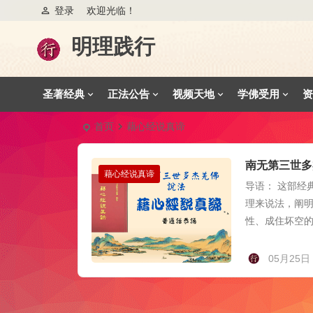
登录
欢迎光临！
明理践行
圣著经典
正法公告
视频天地
学佛受用
资
首页
藉心经说真谛
南无第三世多
藉心经说真谛
导语： 这部经
理来说法，阐
性、成住坏空的
05月25日