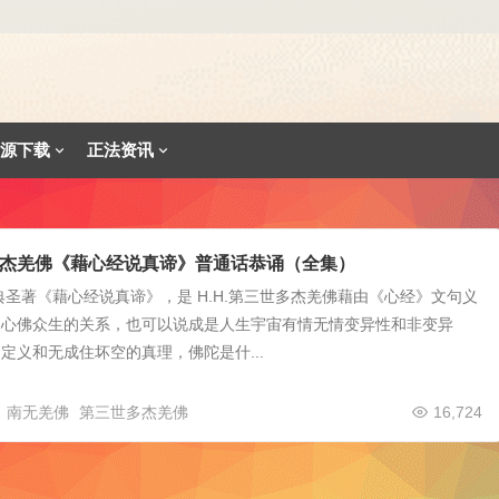
源下载
正法资讯
杰羌佛《藉心经说真谛》普通话恭诵（全集）
典圣著《藉心经说真谛》，是 H.H.第三世多杰羌佛藉由《心经》文句义
明心佛众生的关系，也可以说成是人生宇宙有情无情变异性和非变异
定义和无成住坏空的真理，佛陀是什...
南无羌佛
第三世多杰羌佛
16,724