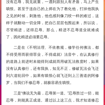
没有忍辱，我见就重，一遇到跟别人有矛盾，马上产生
嗔恨。甚至于连自己的上师在为了教化他，打掉他我执
之见的时候，刺激他，他也感到像刀绞一样的难过，这
样子就翻动一切业障，把自己层层包围起来，所以说，
尽管精进，还得忍辱。那么，精进不忍辱道业就难成
了，因此精进必须要忍辱。
二是在《不明法理、不依教规，修学任何佛法，都
不得受用而获得罪业，不得成就》法音中，在认真修行
的道路上前进时未能得到成就而用破瓦法救度时，如果
没有认真修行，还有我执，知见不正，修破瓦法会飞迁
到六道轮回中，如果有嗔恨心就飞迁到上三善道的阿修
罗，当我们不修忍辱，就极容易生嗔恨。
三是“佛说无为最，忍辱第一道。”忍辱胜过一切，能
忍辱，则能真正成道。通过以上这三点，我才知道修忍