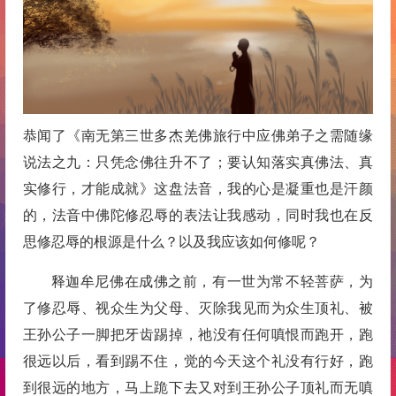
恭闻了《南无第三世多杰羌佛旅行中应佛弟子之需随缘
说法之九：只凭念佛往升不了；要认知落实真佛法、真
实修行，才能成就》这盘法音，我的心是凝重也是汗颜
的，法音中佛陀修忍辱的表法让我感动，同时我也在反
思修忍辱的根源是什么？以及我应该如何修呢？
释迦牟尼佛在成佛之前，有一世为常不轻菩萨，为
了修忍辱、视众生为父母、灭除我见而为众生顶礼、被
王孙公子一脚把牙齿踢掉，祂没有任何嗔恨而跑开，跑
很远以后，看到踢不住，觉的今天这个礼没有行好，跑
到很远的地方，马上跪下去又对到王孙公子顶礼而无嗔