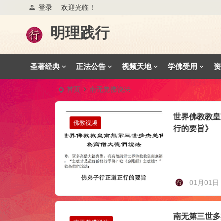
登录
欢迎光临！
明理践行
圣著经典
正法公告
视频天地
学佛受用
资
首页
南无羌佛说法
世界佛教教皇
佛教视频
行的要旨》
01月01日
南无第三世多