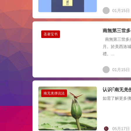
01月15日
南無第三世多
圣著宝书
南無第三世多杰
月。於美西洛
禮。...
01月15日
认识｢南无羌
南无羌佛说法
如需了解更多
05月17日