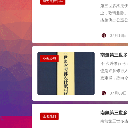
南无羌佛说法
第三世多杰羌佛办
业，敬请删除。
杰羌佛办公室公
07月16日
南無第三世多
圣著经典
什么叫修行 今
也是许多修行
更难得，故而今
07月09日
南無第三世多
圣著经典
南無第三世多