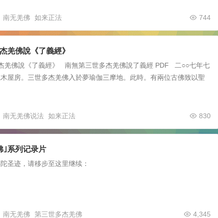
南无羌佛
如来正法
744
杰羌佛說《了義經》
羌佛說《了義經》 南無第三世多杰羌佛說了義經 PDF 二○○七年七
城木屋房。三世多杰羌佛入於夢瑜伽三摩地。此時。有兩位古佛致以聖
南无羌佛说法
如来正法
830
佛｣系列记录片
佛陀圣迹，请移步至这里继续：
南无羌佛
第三世多杰羌佛
4,345