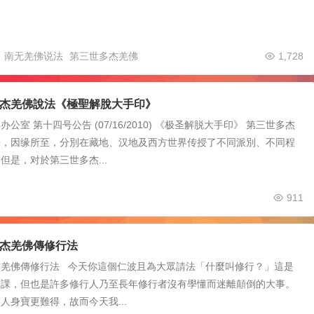
南无羌佛说法
第三世多杰羌佛
1,728
世多杰羌佛說法《極聖解脫大手印》
公室 第十四号公告 (07/16/2010) 《极圣解脱大手印》 第三世多杰
来，因缘所至，分別在藏地、汉地及西方世界传授了不同派別、不同程
但是，对於第三世多杰...
911
杰羌佛傳修行法
杰羌佛傳修行法 今天你這個仁波且為大眾請法「什麼叫修行？」這是
一課，但也是許多修行人乃至長年修行者沒有學懂而迷離顛倒的大事。
人身寶更難得，故而今天我...