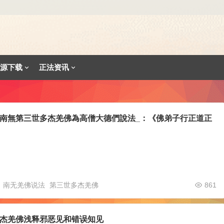
源下载
正法资讯
南無第三世多杰羌佛為高僧大德們說法_：《佛弟子行正道正
南无羌佛说法
第三世多杰羌佛
861
杰羌佛浅释邪恶见和错误知见