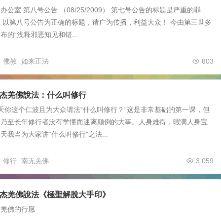
公室 第八号公告 （08/25/2009） 第七号公告的标题是严重的罪
 以第八号公告为正确的标题，请广为传播，利益大众！ 今由第三世多
布的“浅释邪恶知见和错...
佛教
如来正法
803
杰羌佛說法：什么叫修行
天你这个仁波且为大众请法“什么叫修行？”这是非常基础的第一课，但
人乃至长年修行者没有学懂而迷离颠倒的大事。人身难得，暇满人身宝
天我当为大家讲“什么叫修行”之法...
修行
南无羌佛
3,059
杰羌佛說法《極聖解脫大手印》
杰羌佛的行愿