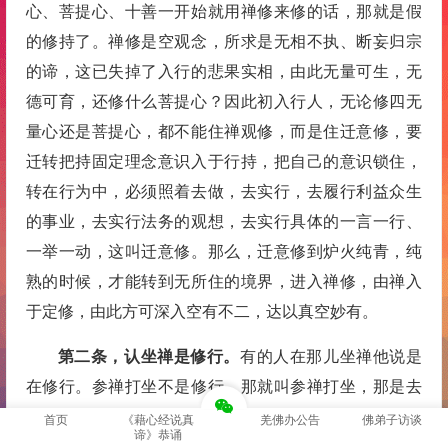
心、菩提心、十善一开始就用禅修来修的话，那就是假
的修持了。禅修是空观念，所求是无相不执、断妄归宗
的谛，这已失掉了入行的悲果实相，由此无量可生，无
德可育，还修什么菩提心？因此初入行人，无论修四无
量心还是菩提心，都不能住禅观修，而是住迁意修，要
迁转把持固定理念意识入于行持，把自己的意识锁住，
转在行为中，必须照着去做，去实行，去履行利益众生
的事业，去实行法务的观想，去实行具体的一言一行、
一举一动，这叫迁意修。那么，迁意修到炉火纯青，纯
熟的时候，才能转到无所住的境界，进入禅修，由禅入
于定修，由此方可深入空有不二，达以真空妙有。
第二条，认坐禅是修行。
有的人在那儿坐禅他说是
在修行。参禅打坐不是修行，那就叫参禅打坐，那是去
体验自性的滋味，由体观达悟明心见性之谛，也许还体
首页
《藉心经说真
羌佛办公告
佛弟子访谈
谛》恭诵
验不到。或者去体验法理胜义的真谛，有的人还体验不