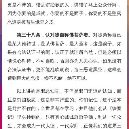
更是不昧的。错乱讲经教的人，讲错了马上公众忏悔，
因为你要的是成就，你要的不是面子，你要的不是堕落
恶道身披畜生饿鬼之皮。
第三十八条，认对徒自称佛菩萨者。
对徒弟称自己
是某大德转世，是某佛菩萨，是大圣者，这是骗子。如
果有合法认证书的呢，认证了就理所当然，但是必须以
惭愧心对待，不可自吹，否则亦为凡夫心识。如果没有
合法认证书，更不能乱吹胡说，造三恶道黑业，这样会
遭到巨大的恶报，惨不忍睹，绝不可以。
以上讲的是邪恶知见，不但是邪门歪道的认知，而
且是穷凶极恶，这是非常严重的。你们记住，这个法本
是封挡不住的，全世界都在学习，并且他们会从《铁案
记》里头抄到的。只有真心诚诚恳恳学佛，利益一切众
生，才会成为一代大德，一代宗师，正像我们的道果三