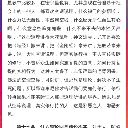
显教中比较多，在密宗里也有。尤其是现在普遍炒于社
会上的一些人，都喜欢空谛说理，什么禅门的参悟啦，
什么万法无自性，本然属空啦，什么应无所住而生其心
啊，什么意念空寂如如啦，什么不来不去的本性天然
啦，把这些道理讲得天花乱坠，神玄难弄，尤其是喜欢
把《坛经》搬来讲，把《金刚经》拿来讲，把般若拿来
讲，说一大堆空谛说理，但离实修行持，不去宣传实际
的修行，不告诉众生如何实施菩提的道果，如何行持菩
提的实相行为，这种人太多了，非常严重的违背因果。
佛法的空理空谛，可以讲，但那只是理论，解决不了生
死问题，所以释迦牟尼佛才告诉我们要如何修行，修行
转换因果才能实际证入那些道理所讲的境界。所以凡是
认空谛说理，离实修行持的人，这是邪恶之人，邪恶知
见。
第十七条，认六道轮回是传说不实。
对天人、阿修