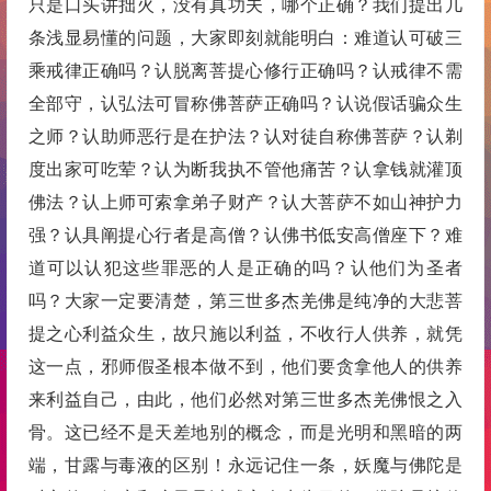
只是口头讲拙火，没有真功夫，哪个正确？我们提出几
条浅显易懂的问题，大家即刻就能明白：难道认可破三
乘戒律正确吗？认脱离菩提心修行正确吗？认戒律不需
全部守，认弘法可冒称佛菩萨正确吗？认说假话骗众生
之师？认助师恶行是在护法？认对徒自称佛菩萨？认剃
度出家可吃荤？认为断我执不管他痛苦？认拿钱就灌顶
佛法？认上师可索拿弟子财产？认大菩萨不如山神护力
强？认具阐提心行者是高僧？认佛书低安高僧座下？难
道可以认犯这些罪恶的人是正确的吗？认他们为圣者
吗？大家一定要清楚，第三世多杰羌佛是纯净的大悲菩
提之心利益众生，故只施以利益，不收行人供养，就凭
这一点，邪师假圣根本做不到，他们要贪拿他人的供养
来利益自己，由此，他们必然对第三世多杰羌佛恨之入
骨。这已经不是天差地别的概念，而是光明和黑暗的两
端，甘露与毒液的区别！永远记住一条，妖魔与佛陀是