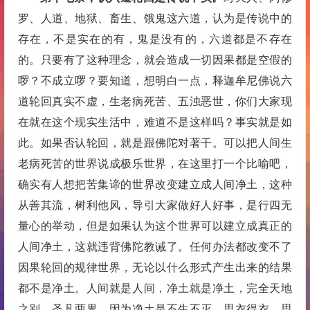
罗、人道、地狱、畜生、饿鬼这六道，认为是传说中的
存在，不是实在的有，鬼是没有的，六道都是不存在
的。只要有了这种理念，就会造成一切因果都是空假的
啰？不成立啰？要知道，想明白一点，释迦牟尼佛说六
道轮回真实不虚，生老病死苦、五浊恶世，你们大家现
在就在这个现实生活中，难道不是这样吗？事实就是如
此。如果否认轮回，就是跟佛陀对著干。可以把人间生
老病死苦的世界说成极乐世界，在这里打一个比喻吧，
确实有人想把苦集谛的世界改变建立成人间净土，这种
从善其流，树利他风，导引大家做好人好事，是行四无
量心的举动，但是如果认为这个世界可以建立成真正的
人间净土，这就违背佛陀教诫了。任何办法都改变不了
因果轮回的规律世界，无论以什么形式产生出来的结果
都不是净土。人间就是人间，净土就是净土，完全天地
之别、圣凡两界。因为净土是不生不灭，思衣得衣，思