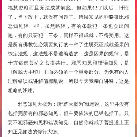
福慧资粮而且无法成就解脱。但如果犯了以后，忏悔
了，当下改正，就没有问题了。错误知见的罪略微比邪
恶知见轻一些，虽然略轻，有的条款犯一条也会出问
题，有的只要犯二三条，同样不得成就，不得受用。这
是所有佛教徒必须要执行的一种了生脱死证成就圣果的
铁定法规，这法规不是谁编造的，这是因果的规律，是
十方诸佛菩萨之菩提共行。邪恶知见和错误知见，是
《解脱大手印》里面必须的一个重要部分。为免有的人
理解错误或讲解偏邪乱说，所以今天我亲自讲释，这是
粗略的浅述。
邪恶知见大概为：所谓“大概为”就是说，这里并没有
包括完所有的邪恶知见，但主要依法的已经包括了。只
要不犯邪恶知见和错误知见，自然你就成了菩提道上正
知正见如法的修行大德。