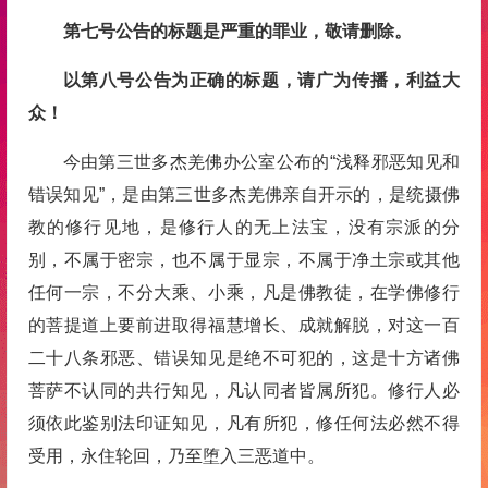
第七号公告的标题是严重的罪业，敬请删除。
以第八号公告为正确的标题，请广为传播，利益大
众！
今由第三世多杰羌佛办公室公布的“浅释邪恶知见和
错误知见”，是由第三世多杰羌佛亲自开示的，是统摄佛
教的修行见地，是修行人的无上法宝，没有宗派的分
别，不属于密宗，也不属于显宗，不属于净土宗或其他
任何一宗，不分大乘、小乘，凡是佛教徒，在学佛修行
的菩提道上要前进取得福慧增长、成就解脱，对这一百
二十八条邪恶、错误知见是绝不可犯的，这是十方诸佛
菩萨不认同的共行知见，凡认同者皆属所犯。修行人必
须依此鉴别法印证知见，凡有所犯，修任何法必然不得
受用，永住轮回，乃至堕入三恶道中。