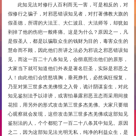
此知见法对修行人百利而无一害，可是相反的，对
假修行之骗子，对邪恶错误知见者，对打著佛教大旗的
假圣德，所谓的大法王、大仁波且、大法师等，却犹如
剥掉了他的伤疤一般疼痛。这是为什么？原因之一，凡
是假圣人，都是以骗取众生的钱财为目的，毒害众生的
慧命而不顾，因此他们所讲之法必为邪说之邪恶错误知
见，而这一百二十八条知见，会彻底照出他们的原形，
大家当下就可知道他们外表是著名巨圣，实际是邪恶之
人！由此他们会愤怒填胸，垂死挣扎，必然疯狂报复，
乃至对第三世多杰羌佛恨之入骨，诡计阴谋妄生，对此
知见鉴别法予以诽谤，或害怕暴露邪恶丑态而采用间接
花招，用另外的形式攻击第三世多杰羌佛。大家只要细
心观察就会发现，这些攻击第三世多杰羌佛或这部知见
鉴别法的人，个个都犯了一百二十八条其中知见。原因
之二，因为这部知见法光明无私，纯净的利益众生，是