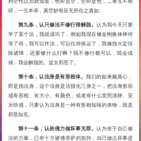
到空性以后就知道，色即是空，空即是色，二者互不相
碍，一元本谛，真空妙有应无所住之真如。
第九条，认只修法不修行得解脱。
认为我今天只要
学了某个法，我就成功了，例如我现在修金刚换体禅何
等了得，我可以作法，可以任持操运了，我修拙火定排
除诸障，还要修什么行啊？我不修行都可以，我会成
就，我会解脱的。这太邪恶了。
第十条，认法身是有形相体。
我们的如来藏真心，
即是指法身，这个法身是法报化三身之一，把法身形容
成有形相、有大小、有颜色，或者有什么觉照清静、安
乐快感，只要认为法身是一种有形相知味的体物，就是
邪恶知见。
第十一条，认依佛力做坏事无罪。
认为依于自己修
法的力量，已有十方诸佛菩萨的加持，自己做点坏事是