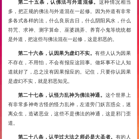
第二十五条，认佛法与外道混修。
这种情况相当
多，把正规的佛法与外道混在一起修。因为外道有非常
多各式各样的法，什么良辰吉日，什么阴阳风水，什么
符咒、求神、测字算命、巫婆跳弄、养育小鬼等统统都
是外道，把这些与佛法混在一起修，这是邪恶的。
第二十六条，认因果为虚幻不实。
有些人认为因果
不存在，不用怕，不会有报应这回事。做坏事不让人知
道就好了，总之没有因果报应的。记住，只要你认因果
是虚幻不实，就是邪恶知见。
第二十七条，认怪力乱神为佛法神通。
这个世界上
有非常多神奇古怪的怪力乱神，左道旁门妖言惑众，迷
离众生，造诸恶业，这些不是佛法的神通，这是邪门歪
道。
第二十八条，认学过大法之师必是大圣者。
有的人