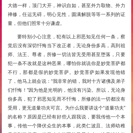
大德一样，顶门大开，神识自如，甚至外力取物、外力
禅修，任运无碍，明心见性，圆满解脱等等一系列的证
量，但他们照常十分谦虚。
要特别小心注意，犯有以上邪恶知见任何一条，察
觉后没有深切忏悔当下改正者，无论身份多高，高到祖
师、法王、尊者，所修一切法皆无受用甚至堕落，只要
犯一条不改就是这种恶果，哪怕你就说你是妙觉菩萨都
不行，那都是假的妙觉菩萨。妙觉菩萨如果发现他错
了，他马上就会说：“我非常的错，我对十方诸佛及弟子
们忏悔！”因为他是光明的，他没有污染。所以，无论身
份多高，犯了邪恶知见而不忏悔，所修的法一切都没有
受用，更无道量功夫可言。为什么我要讲这个“道量功夫”
的名称？原因是已经有好些人跟我说，要我传他一个本
事，传他一个降伏众生的本事，此类仁波且、法师幼稚