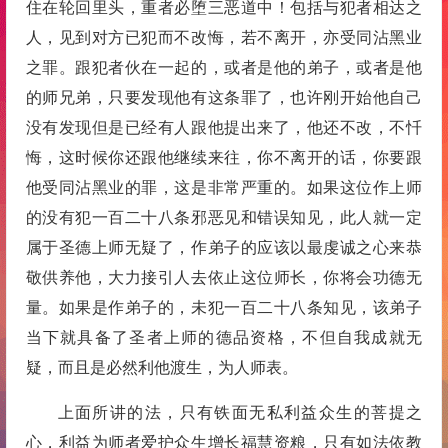
住在轮回里头，重者必堕三恶道中！包括与犯者相达之
人，见到对方已犯而不改悔，若不离开，亦受同沾黑业
之罪。跟犯者伙在一起的，或者是他的弟子，或者是他
的师兄弟，只要发现他有这条罪了，也许刚开始他自己
没有发现但是已经有人跟他提出来了，他还不改，不忏
悔，这时候你还跟他继续来往，你不离开的话，你要跟
他受同沾黑业的罪，这是非常严重的。如果这位作上师
的没有犯一百二十八条邪恶见和错误知见，此人就一定
属于圣德上师无疑了，作弟子的应该以最虔诚之心来恭
敬供养他，大力接引人去依止这位师长，你将会功德无
量。如果是作弟子的，未犯一百二十八条知见，该弟子
当下就具备了圣者上师的德品资格，不但自我成就无
疑，而且是必然利他渡生，为人师表。
上面所讲的法，只有铁面无私利益众生的菩提之
心，利益为师者爱护众生增长福慧资粮，只有如法依教