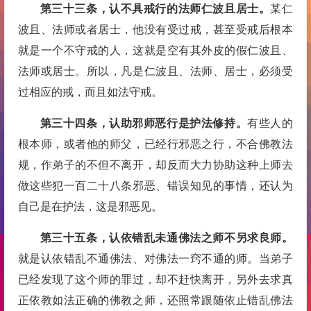
第三十三条，认不具戒行的法师仁波且居士。
某仁
波且、法师或者居士，他没有受过戒，甚至受戒后根本
就是一个不守戒的人，这就是空有其外皮的假仁波且、
法师或居士。所以，凡是仁波且、法师、居士，必须受
过相应的戒，而且如法守戒。
第三十四条，认助邪师恶行是护法修持。
有些人的
根本师，或者他的师父，已经行邪恶之行，不合佛教法
规，作弟子的不但不离开，却反而大力协助这种上师去
做这些犯一百二十八条邪恶、错误知见的事情，还认为
自己是在护法，这是邪恶见。
第三十五条，认依错乱未通佛法之师不另求良师。
就是认依错乱不通佛法、对佛法一窍不通的师。当弟子
已经发现了这个师的罪过，却不赶快离开，另外去求真
正依教如法正确的佛教之师，还照常跟随依止错乱佛法