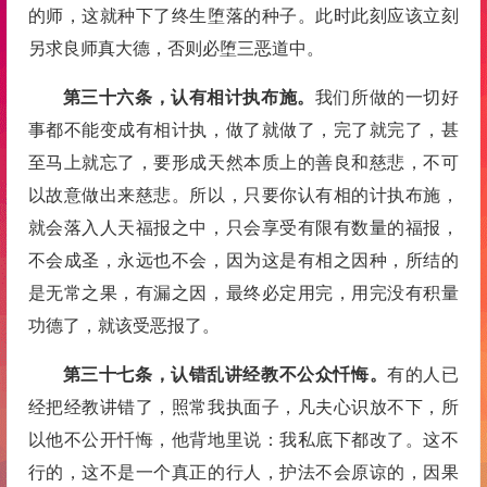
的师，这就种下了终生堕落的种子。此时此刻应该立刻
另求良师真大德，否则必堕三恶道中。
第三十六条，认有相计执布施。
我们所做的一切好
事都不能变成有相计执，做了就做了，完了就完了，甚
至马上就忘了，要形成天然本质上的善良和慈悲，不可
以故意做出来慈悲。所以，只要你认有相的计执布施，
就会落入人天福报之中，只会享受有限有数量的福报，
不会成圣，永远也不会，因为这是有相之因种，所结的
是无常之果，有漏之因，最终必定用完，用完没有积量
功德了，就该受恶报了。
第三十七条，认错乱讲经教不公众忏悔。
有的人已
经把经教讲错了，照常我执面子，凡夫心识放不下，所
以他不公开忏悔，他背地里说：我私底下都改了。这不
行的，这不是一个真正的行人，护法不会原谅的，因果