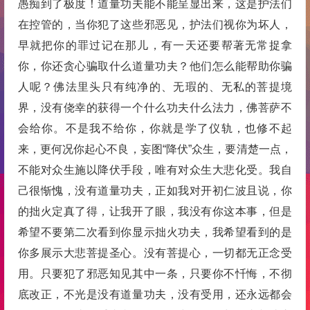
愚痴到了极度！道量功夫能不能呈显出来，这是护法们
在控管的，当你犯了这些邪恶见，护法们视你为坏人，
早就把你的罪过记在那儿，有一天还要帮著无常捉拿
你，你还贪心骗取什么道量功夫？他们怎么能帮助你骗
人呢？佛法里头只有纯净的、无瑕的、无私的菩提境
界，没有侥幸的获得一个什么功夫什么法力，佛菩萨不
会给你。不是我不给你，你就是学了仪轨，也修不起
来，更何况你起心不良，妄图“降伏”众生，要清楚一点，
不能对众生施以降伏手段，唯有对众生大悲化受。我自
己很惭愧，没有道量功夫，正如我对开初仁波且说，你
的拙火定真了得，让我开了眼，我没有你这本事，但是
希望不要第二次看到你显示拙火功夫，我希望看到的是
你多展示大悲菩提圣心。没有菩提心，一切都无正念受
用。只要犯了邪恶知见其中一条，只要你不忏悔，不彻
底改正，不光是没有道量功夫，没有受用，还永远都会