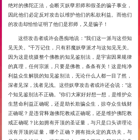
绝对的佛陀正法，会断灭妖孽邪师和假圣的骗子事业，
因此他们必定反对攻击以维护他们的私欲利益。而他们
的攻击却恰恰证明了他们是邪师，又是骗子！
这些攻击者或许会愚痴地说：“我们这一派与这些知
见无关。”千万记住，只有邪魔妖孽派才与这知见无关。
因为这是统摄整个佛教的知见鉴别法，是宇宙因果规律
的真理，任何宗派，只要是佛教，条条有关！这是纯净
利益众生解脱的知见鉴别法，无论什么人都一目了然，
深者见深，浅者见浅。这些妖孽攻击者或许还会说：“这
个知见鉴别法不正确。”你们大家好好想一想，是维护众
生慧命利益正确呢，还是助长欺骗众生，掠夺众生钱财
正确呢？是违背释迦佛陀教戒正确呢，还是维护佛陀教
戒正确呢？比如拥有开顶的圣证量，与只是口头讲理论
没有开顶的证量，哪个正确？拥有拙火定的真功夫，与