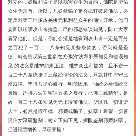
对立的，妖魔和骗子是以残害众生为目的，佛陀是护佑
众生为宗旨。所以，凡妖孽骗子定会疯狂破坏佛法，必
定反对第三世多杰羌佛无私利益众生的佛法开示，他们
妄图以诽谤攻击来掩盖自己的邪恶错误知见，防止大家
看穿他们。但是，你们会清楚地看到攻击者一定是百分
之百犯了一百二十八条知见某些条款的，否则就是圣
德，就会赞叹第三世多杰羌佛的“浅释邪恶知见和错误知
见”的法义是维护如来正法、维护众生利益的。且不说一
百二十八条统摄了三藏经律论的法义，只就其中严守三
乘戒律、坚持菩提心修行、明信因果、诵经必须懂经文
真谛、严持六波罗密这五条之履行，已涉三藏精华，是
故一百二十八条知见为无上珍宝佛法。所以凡一切诽谤
人士，必然是假圣德、邪师或骗子、妖孽！希望一切善
男信女深研鉴别，树立正知正见，擦眼鉴别邪师妖孽，
促进福慧增长，早证菩提！