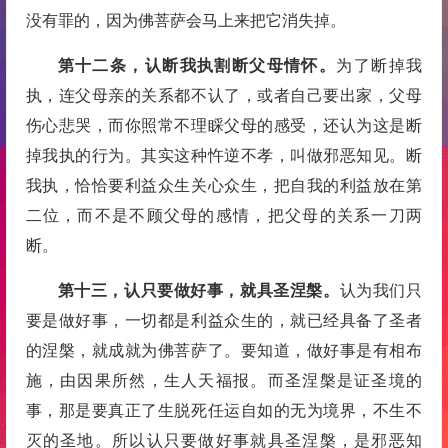
没有罪的，因为佛菩萨会马上来把它消失掉。
第十二条，认断我执割断父母情怀。
为了断掉我
执，连父母亲的关系都不认了，或者自己要出家，父母
伤心悲哭，而你照常不理睬父母的感受，还认为这是断
掉我执的行为。其实这种忤逆不孝，叫做邪恶知见。断
我执，恰恰要利益众生关心众生，把自我的利益放在第
二位，而不是不顾父母的感情，把父母的关系一刀两
断。
第十三，认只要做好事，就具圣涅槃。
认为我们只
要是做好事，一切都是利益众生的，就已经具备了圣者
的涅槃，就成就为佛菩萨了。要知道，做好事是有相布
施，由因果所然，生人天福报。而圣涅槃是证圣境的
事，那是要真正了生脱死任运自如的无为境界，不生不
灭的圣地。所以认只要做好事就具圣涅槃，是邪恶知